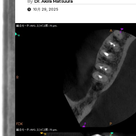
By
Dr. Akira Matsuura
10月 29, 2025