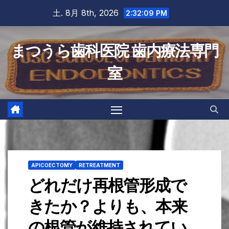
Skip
土. 8月 8th, 2026
2:32:10 PM
to
content
まつうら歯科医院 歯内療法専門
室
APICOECTOMY
RETREATMENT
どれだけ再根管形成で
きたか？よりも、本来
の根管が維持されてい