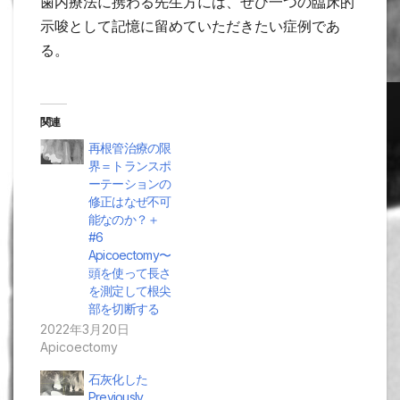
歯内療法に携わる先生方には、ぜひ一つの臨床的
示唆として記憶に留めていただきたい症例であ
る。
関連
再根管治療の限
界＝トランスポ
ーテーションの
修正はなぜ不可
能なのか？＋
#6
Apicoectomy〜
頭を使って長さ
を測定して根尖
部を切断する
2022年3月20日
Apicoectomy
石灰化した
Previously