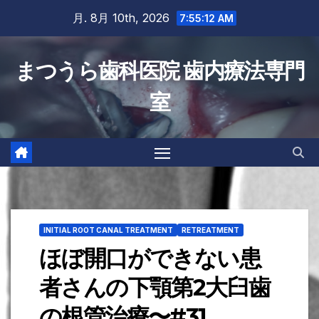
Skip
月. 8月 10th, 2026
7:55:13 AM
to
content
まつうら歯科医院 歯内療法専門
室
INITIAL ROOT CANAL TREATMENT
RETREATMENT
ほぼ開口ができない患
者さんの下顎第2大臼歯
の根管治療〜#31