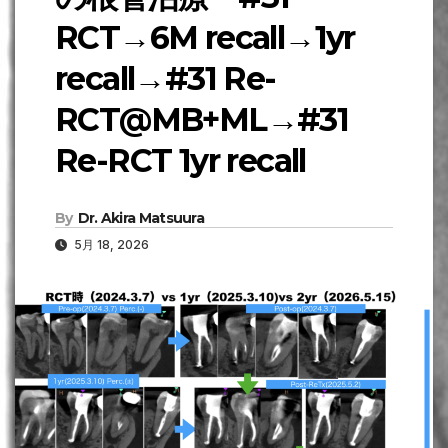
RCT→6M recall→1yr
recall→#31 Re-
RCT@MB+ML→#31
Re-RCT 1yr recall
By
Dr. Akira Matsuura
5月 18, 2026