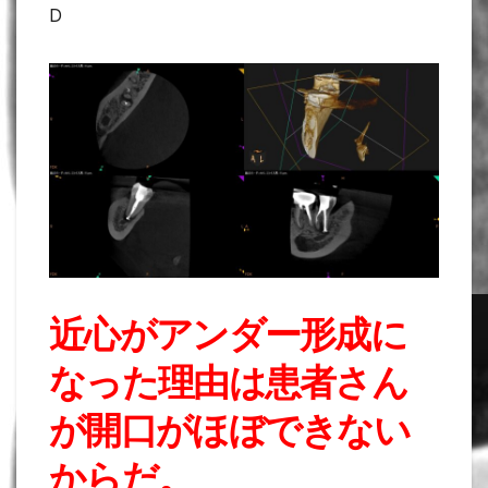
D
近心がアンダー形成に
なった理由は患者さん
が開口がほぼできない
からだ。