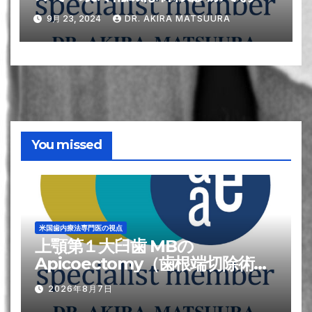
いします！に対する対応方法
9月 23, 2024
DR. AKIRA MATSUURA
You missed
米国歯内療法専門医の視点
上顎第１大臼歯 MBの
Apicoectomy（歯根端切除術）
が難しい?理由
2026年8月7日