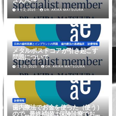
さんへ〜
8月 2, 2025
DR. AKIRA MATSUURA
日本の歯科医療とインプラントの問題
歯内療法の基礎臨床
診療情報
メタルポストコアが引き起こす
問題について
2月 21, 2025
DR. AKIRA MATSUURA
診療情報
歯内療法でお金を使った（使う）
ので…最終補綴は保険診療でお願