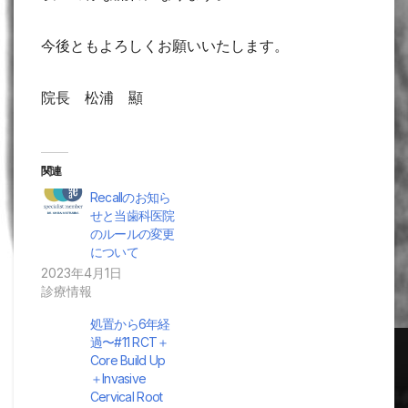
今後ともよろしくお願いいたします。
院長 松浦 顯
関連
Recallのお知ら
せと当歯科医院
のルールの変更
について
2023年4月1日
診療情報
処置から6年経
過〜#11 RCT＋
Core Build Up
＋Invasive
Cervical Root