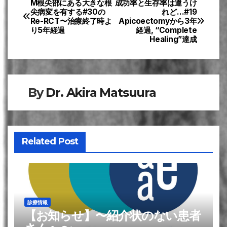
M根尖部にある大きな根
成功率と生存率は違うけ
投
尖病変を有する#30の
れど…#19
Re-RCT〜治療終了時よ
Apicoectomyから3年
稿
り5年経過
経過, “Complete
Healing”達成
ナ
ビ
ゲ
By
Dr. Akira Matsuura
ー
シ
Related Post
ョ
ン
診療情報
【お知らせ】〜紹介状のない患者