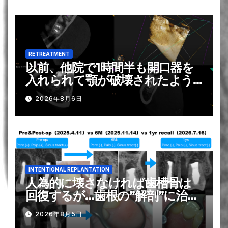
RETREATMENT
以前、他院で1時間半も開口器を
入れられて顎が破壊されたよう
になり, それがトラウマで歯の神
2026年8月6日
経の治療は苦手です？！。。。そ
れを解消する方法は？ー#31 Re-
RCT 1回法
INTENTIONAL REPLANTATION
人為的に壊さなければ歯槽骨は
回復するが…歯根の”解剖”に治療
は勝てるのか？〜#13
2026年8月5日
Intentional Replantation 1yr