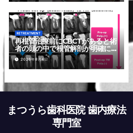
recall
RETREATMENT
再根管治療前にCBCTがあると術
者の頭の中で根管解剖が明確にな
る〜#19 Re-RCTとその7M
2026年8月4日
recall
まつうら歯科医院 歯内療法
専門室