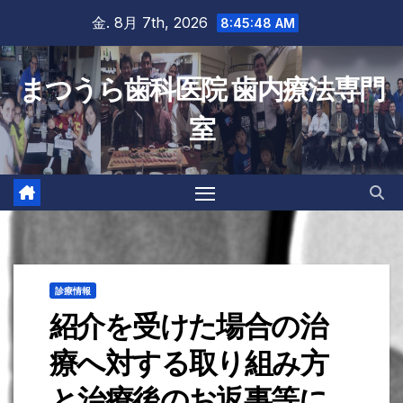
Skip
金. 8月 7th, 2026
8:45:49 AM
to
content
まつうら歯科医院 歯内療法専門
室
診療情報
紹介を受けた場合の治
療へ対する取り組み方
と治療後のお返事等に