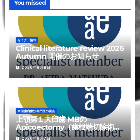
You missed
セミナー情報
Clinical literature review 2026
Autumn 開催のお知らせ
2026年8月8日
米国歯内療法専門医の視点
上顎第１大臼歯 MBの
Apicoectomy（歯根端切除術）
が難しい?理由
2026年8月7日