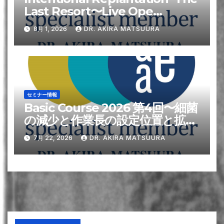
Last Resort〜Live Ope
Seminar 2026のご案内
8月 1, 2026
DR. AKIRA MATSUURA
セミナー情報
Basic Course 2026 第4回〜細菌
の減少と作業長の設定位置と拡大
号数, 歯根破折を防止するような
7月 22, 2026
DR. AKIRA MATSUURA
根管形成方法とは?, 根管充填, 最
良の根管充填方法とは？（各種根
管充填方法の比較）, 貼薬と仮封