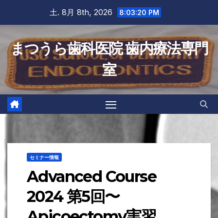
Skip
土. 8月 8th, 2026
8:03:21 PM
to
content
まつうら歯科医院 歯内療法専門
室
セミナー情報
Advanced Course
2024 第5回〜
Apicoectomy実習