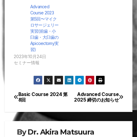
Advanced
Course 2023
第5回〜マイク
ロサージェリー
実習(前歯・小
臼歯・大臼歯の
Apicoectomy実
習)
2023年10月24日
セミナー情報
Basic Course 2024 第
Advanced Course
投
8回
2025 締切のお知らせ
稿
ナ
By
Dr. Akira Matsuura
ビ