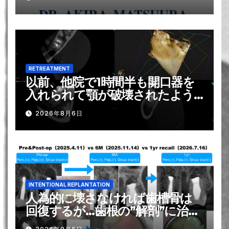
RETREATMENT
以前、他院で1時間半も開口器を
入れられて顎が破壊されたよう
になり, それがトラウマで歯の神
2026年8月6日
経の治療は苦手です？！。。。そ
れを解消する方法は？ー#31 Re-
RCT 1回法
INTENTIONAL REPLANTATION
人為的に壊さなければ歯槽骨は
回復するが…歯根の”解剖”に治療
は勝てるのか？〜#13