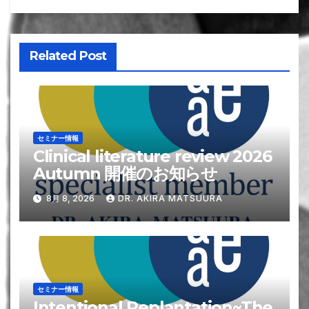
ゲ
ー
Related Post
シ
ョ
ン
セミナー情報
Clinical literature review 2026
Autumn 開催のお知らせ
8月 8, 2026
DR. AKIRA MATSUURA
セミナー情報
Intentional Replantation~The