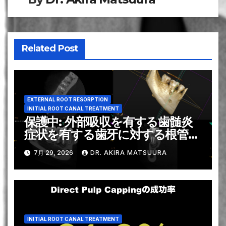
ゲ
ー
シ
Related Post
ョ
ン
EXTERNAL ROOT RESORPTION
INITIAL ROOT CANAL TREATMENT
保護中: 外部吸収を有する歯髄炎
症状を有する歯牙に対する根管形
成方法とは？〜#30 RCT+Core
7月 29, 2026
DR. AKIRA MATSUURA
build up 1回法
INITIAL ROOT CANAL TREATMENT