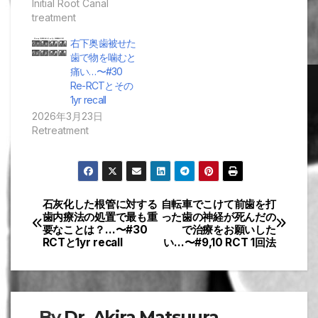
Initial Root Canal
treatment
右下奥歯被せた
歯で物を噛むと
痛い…〜#30
Re-RCTとその
1yr recall
2026年3月23日
Retreatment
石灰化した根管に対する
自転車でこけて前歯を打
投
歯内療法の処置で最も重
った歯の神経が死んだの
要なことは？…〜#30
で治療をお願いした
稿
RCTと1yr recall
い…〜#9,10 RCT 1回法
ナ
ビ
By
Dr. Akira Matsuura