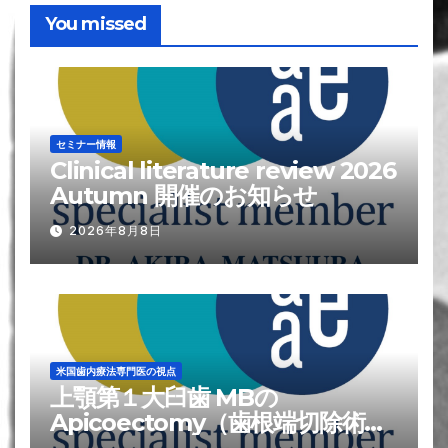
You missed
セミナー情報
Clinical literature review 2026
Autumn 開催のお知らせ
2026年8月8日
米国歯内療法専門医の視点
上顎第１大臼歯 MBの
Apicoectomy（歯根端切除術）
が難しい?理由