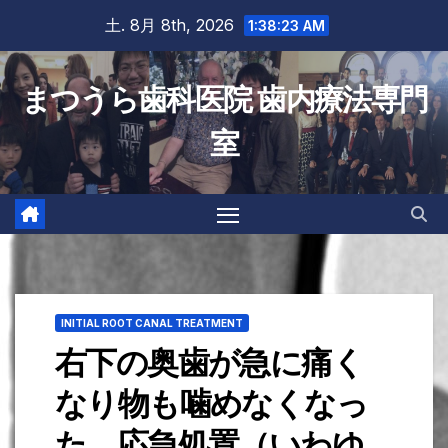
Skip
土. 8月 8th, 2026
1:38:24 AM
to
content
まつうら歯科医院 歯内療法専門
室
INITIAL ROOT CANAL TREATMENT
右下の奥歯が急に痛く
なり物も噛めなくなっ
た。応急処置（いわゆ