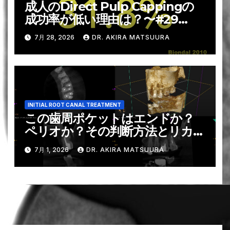
成人のDirect Pulp Cappingの
成功率が低い理由は？〜#29
RCT 1回法
7月 28, 2026
DR. AKIRA MATSUURA
INITIAL ROOT CANAL TREATMENT
この歯周ポケットはエンドか？
ペリオか？その判断方法とリカバ
リー治療〜#15 RCTとその4M
7月 1, 2026
DR. AKIRA MATSUURA
recall