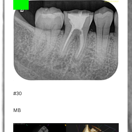
#30
MB