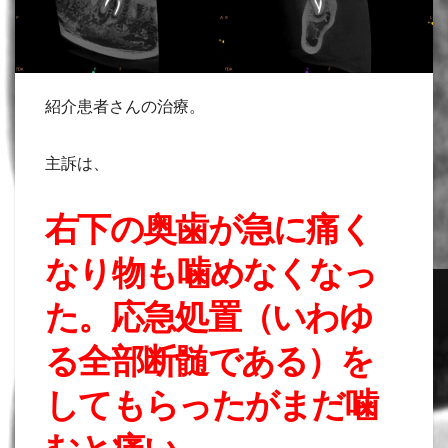
紹介患者さんの治療。
主訴は、
右下の奥歯が急に痛く
なり物も噛めなくなっ
た。応急処置（いわゆ
る全部断髄である）を
してもらったがまだ噛