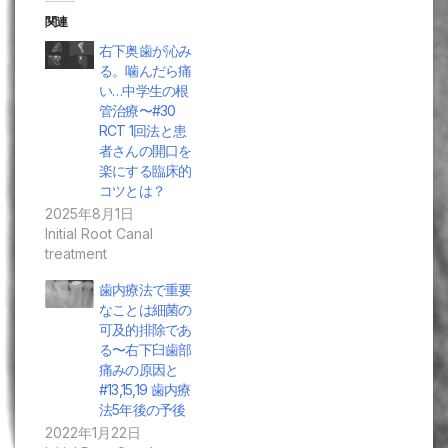
関連
右下奥歯が沁み
る。噛んだら痛
い…中学生の根
管治療〜#30
RCT 1回法と患
者さんの開口を
楽にする臨床的
コツとは？
2025年8月1日
Initial Root Canal
treatment
歯内療法で重要
なことは細菌の
可及的排除であ
る〜右下臼歯部
痛みの原因と
#13,15,19 歯内療
法5年後の予後
2022年1月22日