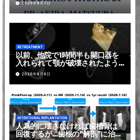
2026年8月7日
RETREATMENT
以前、他院で1時間半も開口器を
入れられて顎が破壊されたよう
になり, それがトラウマで歯の神
2026年8月6日
経の治療は苦手です？！。。。そ
れを解消する方法は？ー#31 Re-
RCT 1回法
INTENTIONAL REPLANTATION
人為的に壊さなければ歯槽骨は
回復するが…歯根の”解剖”に治療