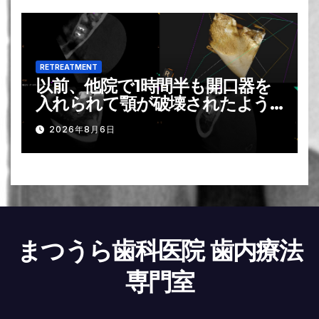
RETREATMENT
以前、他院で1時間半も開口器を
入れられて顎が破壊されたよう
になり, それがトラウマで歯の神
2026年8月6日
経の治療は苦手です？！。。。そ
れを解消する方法は？ー#31 Re-
RCT 1回法
まつうら歯科医院 歯内療法
専門室