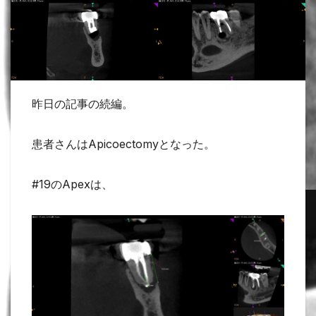
昨日の記事の続編。
患者さんはApicoectomyとなった。
#19のApexは、