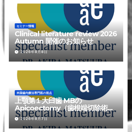
セミナー情報
Clinical literature review 2026
Autumn 開催のお知らせ
2026年8月8日
米国歯内療法専門医の視点
上顎第１大臼歯 MBの
Apicoectomy（歯根端切除術）
が難しい?理由
2026年8月7日