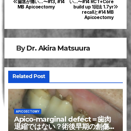
歯茎が痛い…〜#13, #14
い…〜#14 RCT+Core
MB Apicoectomy
build up 1回法 1.7yr
稿
recallと#14 MB
Apicoectomy
ナ
ビ
ゲ
By
Dr. Akira Matsuura
ー
シ
Related Post
ョ
ン
APICOECTOMY
Apico-marginal defect＝歯肉
退縮ではない？術後早期の創傷環