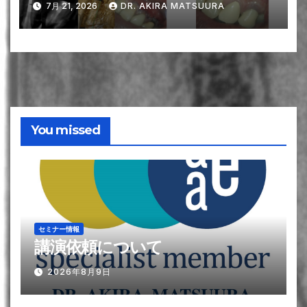
7月 21, 2026
DR. AKIRA MATSUURA
ば、マイクロがなくても90%の
成功を叩き出すことができる〜
#10 Apicoectomyと1yr recall
You missed
セミナー情報
講演依頼について
2026年8月9日