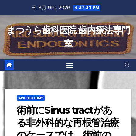
Skip
日. 8月 9th, 2026
4:47:44 PM
to
content
まつうら歯科医院 歯内療法専門
室
APICOECTOMY
術前にSinus tractがあ
る非外科的な再根管治療
のケースでは、術前の