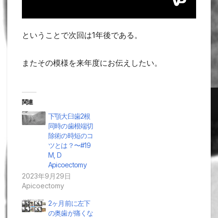
ということで次回は1年後である。
またその模様を来年度にお伝えしたい。
関連
下顎大臼歯2根
同時の歯根端切
除術の時短のコ
ツとは？〜#19
M, D
Apicoectomy
2023年9月29日
Apicoectomy
2ヶ月前に左下
の奥歯が痛くな