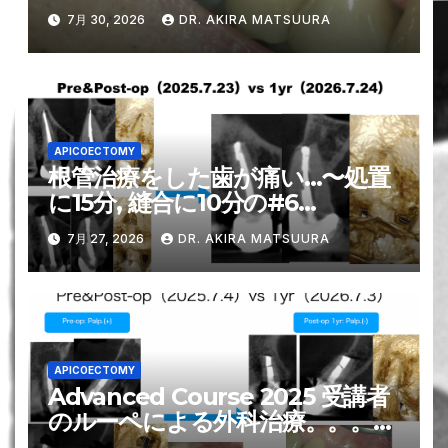
境が鍵となる可能性。。。〜#3
7月 30, 2026
DR. AKIRA MATSUURA
MB Apicoectomy 6M recall
APICOECTOMY
根管治療をした歯が痛い…〜処置
に15分, 縫合に10分の#6
Apicoectomy 1yr recall
7月 27, 2026
DR. AKIRA MATSUURA
APICOECTOMY
Advanced Course 2025 受講者
のルーペによる外科治療。。。わ
かる誰かにSuperviseしてもらえ