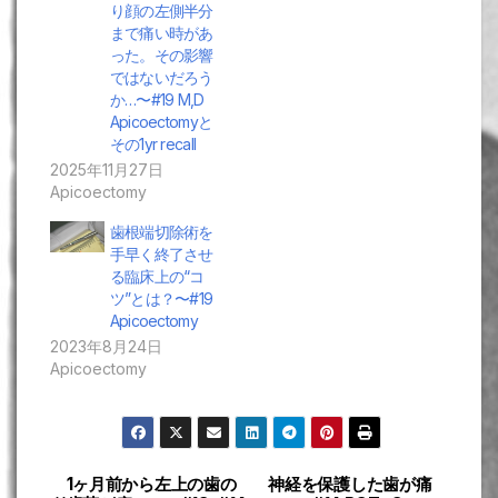
り顔の左側半分
まで痛い時があ
った。その影響
ではないだろう
か…〜#19 M,D
Apicoectomyと
その1yr recall
2025年11月27日
Apicoectomy
歯根端切除術を
手早く終了させ
る臨床上の“コ
ツ”とは？〜#19
Apicoectomy
2023年8月24日
Apicoectomy
1ヶ月前から左上の歯の
神経を保護した歯が痛
投