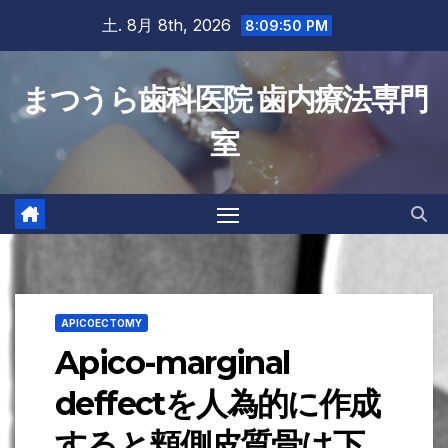
Skip
土. 8月 8th, 2026
8:09:52 PM
to
content
まつうら歯科医院 歯内療法専門
室
APICOECTOMY
Apico-marginal
deffectを人為的に作成
すると頬側皮質骨は下