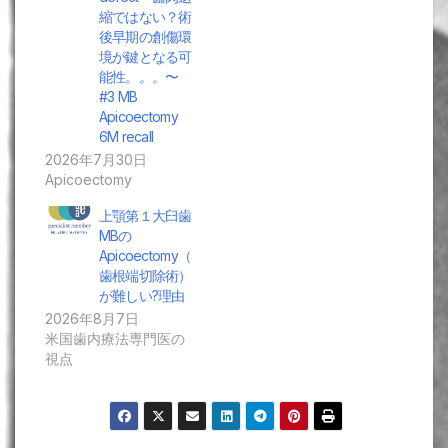
縮ではない？術
後早期の創傷環
境が鍵となる可
能性。。。〜
#3 MB
Apicoectomy
6M recall
2026年7月30日
Apicoectomy
上顎第１大臼歯
MBの
Apicoectomy（
歯根端切除術）
が難しい?理由
2026年8月7日
米国歯内療法専門医の
視点