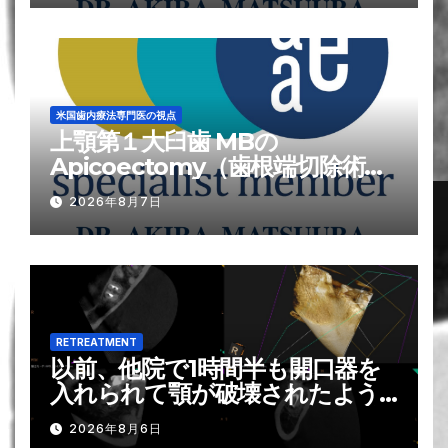
米国歯内療法専門医の視点
上顎第１大臼歯 MBの
Apicoectomy（歯根端切除術）
が難しい?理由
2026年8月7日
RETREATMENT
以前、他院で1時間半も開口器を
入れられて顎が破壊されたよう
になり, それがトラウマで歯の神
2026年8月6日
経の治療は苦手です？！。。。そ