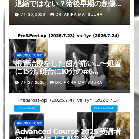
退縮ではない？術後早期の創傷環
境が鍵となる可能性。。。〜#3
7月 30, 2026
DR. AKIRA MATSUURA
MB Apicoectomy 6M recall
APICOECTOMY
根管治療をした歯が痛い…〜処置
に15分, 縫合に10分の#6
Apicoectomy 1yr recall
7月 27, 2026
DR. AKIRA MATSUURA
APICOECTOMY
Advanced Course 2025 受講者