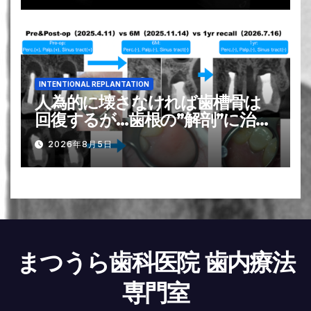
れを解消する方法は？ー#31 Re-
RCT 1回法
INTENTIONAL REPLANTATION
人為的に壊さなければ歯槽骨は
回復するが…歯根の”解剖”に治療
は勝てるのか？〜#13
2026年8月5日
Intentional Replantation 1yr
recall
まつうら歯科医院 歯内療法
専門室