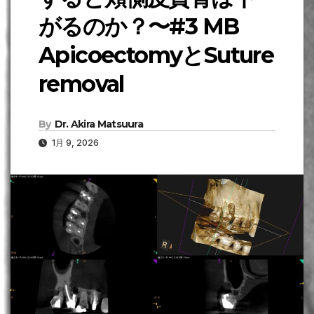
がるのか？〜#3 MB
ApicoectomyとSuture
removal
By
Dr. Akira Matsuura
1月 9, 2026