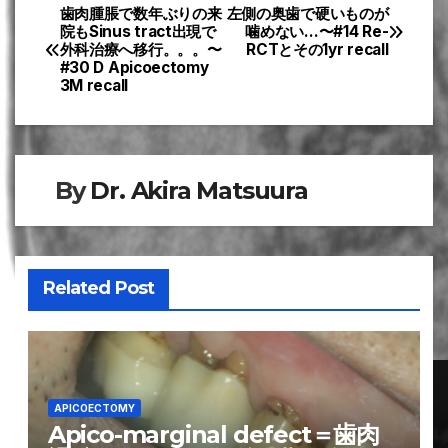
歯肉腫脹で数年ぶりの来
左側の奥歯で硬いものが
投
院もSinus tract出現で
噛めない…〜#14 Re-
外科治療へ移行。。。〜
RCTとその1yr recall
稿
#30 D Apicoectomy
3M recall
ナ
ビ
ゲ
By
Dr. Akira Matsuura
ー
シ
Related Post
ョ
ン
APICOECTOMY
Apico-marginal defect＝歯肉