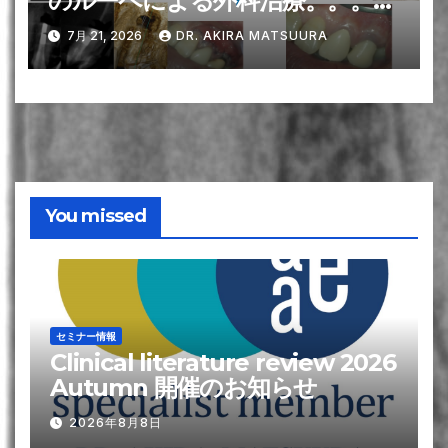
のルーペによる外科治療。。。わ
かる誰かにSuperviseしてもらえ
7月 21, 2026
DR. AKIRA MATSUURA
ば、マイクロがなくても90%の
成功を叩き出すことができる〜
#10 Apicoectomyと1yr recall
You missed
セミナー情報
Clinical literature review 2026
Autumn 開催のお知らせ
2026年8月8日