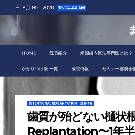
Skip
日. 8月 9th, 2026
10:24:46 AM
to
content
HOME
院長紹介
米国歯内療法専門医とは？
かかりつけ医 一覧
医院情報
セミナー講演会
INTENTIONAL REPLANTATION
診療情報
歯質が殆どない樋状根・下
Replantation〜1年