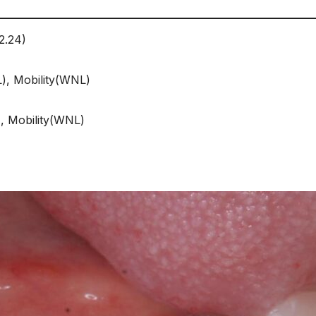
24)
L), Mobility(WNL)
), Mobility(WNL)