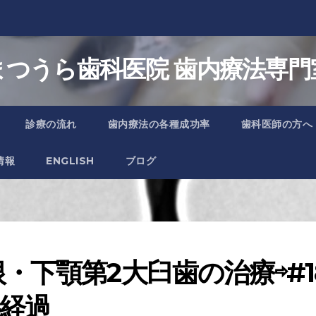
まつうら歯科医院 歯内療法専門
診療の流れ
歯内療法の各種成功率
歯科医師の方へ
情報
ENGLISH
ブログ
顎第2大臼歯の治療⇨#18 In
半経過