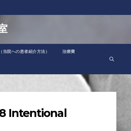
室
（当院への患者紹介方法）
治療費
tentional