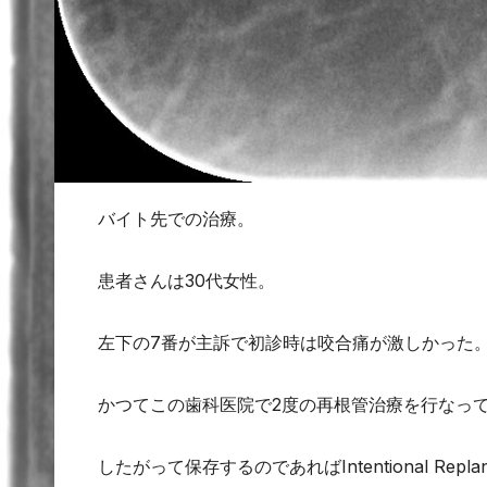
バイト先での治療。
患者さんは30代女性。
左下の7番が主訴で初診時は咬合痛が激しかった
かつてこの歯科医院で2度の再根管治療を行なっ
したがって保存するのであればIntentional Rep