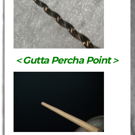
＜Gutta Percha Point＞