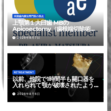
米国歯内療法専門医の視点
上顎第１大臼歯 MBの
Apicoectomy（歯根端切除術）
が難しい?理由
2026年8月7日
RETREATMENT
以前、他院で1時間半も開口器を
入れられて顎が破壊されたよう
になり, それがトラウマで歯の神
2026年8月6日
経の治療は苦手です？！。。。そ
れを解消する方法は？ー#31 Re-
RCT 1回法