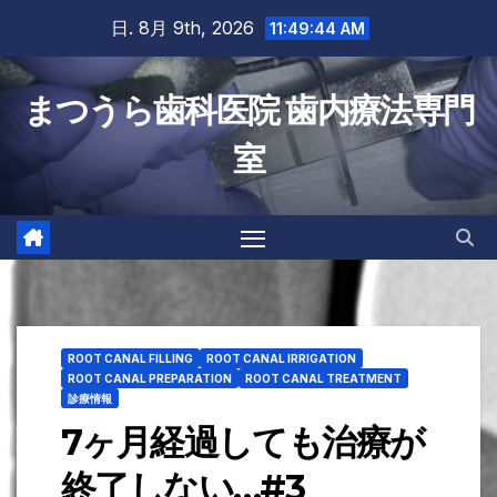
Skip
日. 8月 9th, 2026
11:49:45 AM
to
content
まつうら歯科医院 歯内療法専門
室
ROOT CANAL FILLING
ROOT CANAL IRRIGATION
ROOT CANAL PREPARATION
ROOT CANAL TREATMENT
診療情報
7ヶ月経過しても治療が
終了しない…#3