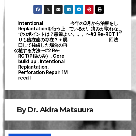
Intentional
今年の3月から治療をし
投
Replantationを行う上
ているが、痛みが取れな
でのポイントは？患歯よ
い。。。〜#3 Re-RCT 1
稿
りも臨在歯の存在？＋脱
回法
臼して抜歯した場合の再
ナ
植する方法〜#2 Re-
RCT(P根のみ）, Core
ビ
build up , Intentional
Replantation,
Perforation Repair 1M
ゲ
recall
ー
シ
By
Dr. Akira Matsuura
ョ
ン