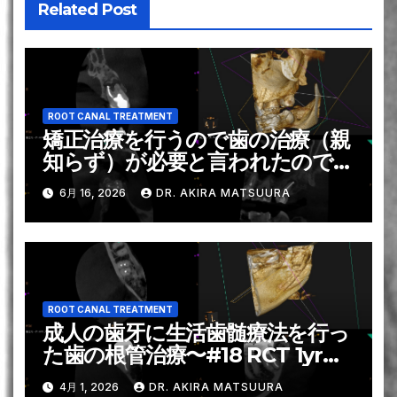
Related Post
ROOT CANAL TREATMENT
矯正治療を行うので歯の治療（親
知らず）が必要と言われたのでお
願いしたい〜#16 RCT 1回法
6月 16, 2026
DR. AKIRA MATSUURA
ROOT CANAL TREATMENT
成人の歯牙に生活歯髄療法を行っ
た歯の根管治療〜#18 RCT 1yr
recall
4月 1, 2026
DR. AKIRA MATSUURA