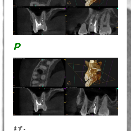
P
まず…