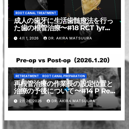
ROOT CANAL TREATMENT
成人の歯牙に生活歯髄療法を行っ
た歯の根管治療〜#18 RCT 1yr
recall
4月 1, 2026
DR. AKIRA MATSUURA
RETREATMENT
ROOT CANAL PREPARATION
再根管治療の作業長の設定位置と
治療の予後について〜#14 P Re-
RCT
2月 26, 2026
DR. AKIRA MATSUURA