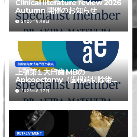
Clinical literature review 2026
Autumn 開催のお知らせ
2026年8月8日
米国歯内療法専門医の視点
上顎第１大臼歯 MBの
Apicoectomy（歯根端切除術）
が難しい?理由
2026年8月7日
RETREATMENT