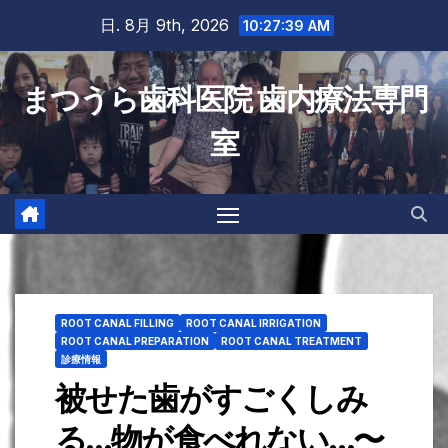
Skip
日. 8月 9th, 2026
10:27:40 AM
to
content
まつうら歯科医院 歯内療法専門
室
ROOT CANAL FILLING
ROOT CANAL IRRIGATION
ROOT CANAL PREPARATION
ROOT CANAL TREATMENT
診療情報
被せた歯がすごくしみ
る…物が食べれない…〜