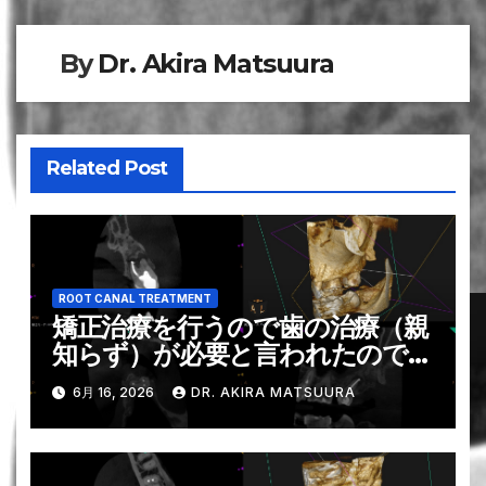
ビ
By
Dr. Akira Matsuura
ゲ
ー
シ
Related Post
ョ
ン
ROOT CANAL TREATMENT
矯正治療を行うので歯の治療（親
知らず）が必要と言われたのでお
願いしたい〜#16 RCT 1回法
6月 16, 2026
DR. AKIRA MATSUURA