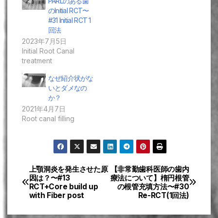
PARLのある歯
のInitial RCT〜
#31 Initial RCT 1
回法
2023年7月5日
Initial Root Canal
treatment
なぜ紹介状がな
いとダメなの
か？
2021年4月7日
Root canal filling
上顎洞炎を発生させた原
【非常勤歯科医師の歯内
投
因は？〜#13
療法について】楕円根管
RCT+Core build up
の根管充填方法〜#30
稿
with Fiber post
Re-RCT(1回法)
ナ