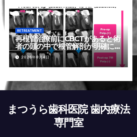
RETREATMENT
再根管治療前にCBCTがあると術
者の頭の中で根管解剖が明確にな
る〜#19 Re-RCTとその7M
2026年8月4日
recall
まつうら歯科医院 歯内療法
専門室