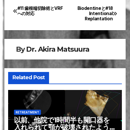
#11 歯根端切除術とVRF
Biodentineと#18
投
への対応
Intentional
Replantation
稿
ナ
ビ
By
Dr. Akira Matsuura
ゲ
ー
Related Post
シ
ョ
ン
RETREATMENT
以前、他院で1時間半も開口器を
入れられて顎が破壊されたよう