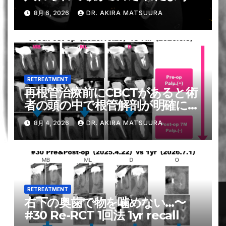
になり, それがトラウマで歯の神
8月 6, 2026
DR. AKIRA MATSUURA
経の治療は苦手です？！。。。そ
れを解消する方法は？ー#31 Re-
RCT 1回法
RETREATMENT
再根管治療前にCBCTがあると術
者の頭の中で根管解剖が明確にな
る〜#19 Re-RCTとその7M
8月 4, 2026
DR. AKIRA MATSUURA
recall
RETREATMENT
右下の奥歯で物を噛めない…〜
#30 Re-RCT 1回法 1yr recall