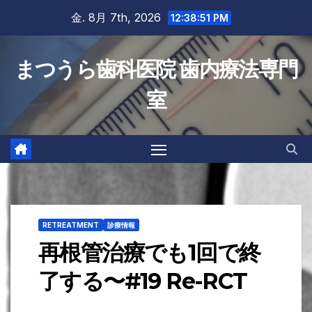
Skip
金. 8月 7th, 2026
12:38:52 PM
to
content
まつうら歯科医院 歯内療法専門
室
RETREATMENT
診療情報
再根管治療でも1回で終
了する〜#19 Re-RCT