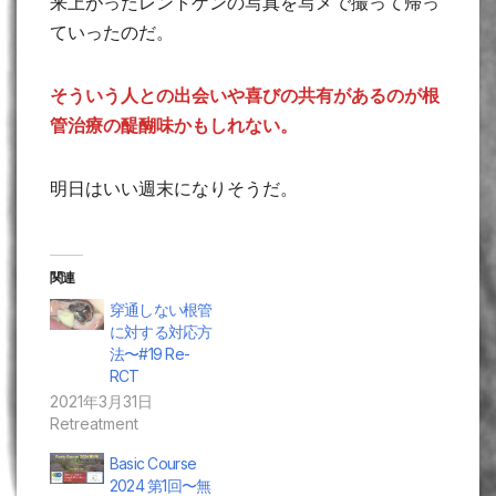
来上がったレントゲンの写真を写メで撮って帰っ
ていったのだ。
そういう人との出会いや喜びの共有があるのが根
管治療の醍醐味かもしれない。
明日はいい週末になりそうだ。
関連
穿通しない根管
に対する対応方
法〜#19 Re-
RCT
2021年3月31日
Retreatment
Basic Course
2024 第1回〜無