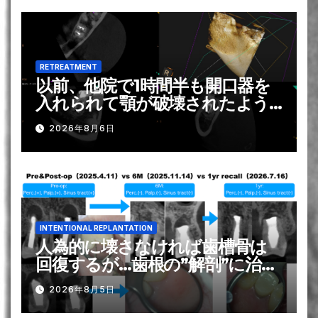
RETREATMENT
以前、他院で1時間半も開口器を
入れられて顎が破壊されたよう
になり, それがトラウマで歯の神
2026年8月6日
経の治療は苦手です？！。。。そ
れを解消する方法は？ー#31 Re-
RCT 1回法
INTENTIONAL REPLANTATION
人為的に壊さなければ歯槽骨は
回復するが…歯根の”解剖”に治療
は勝てるのか？〜#13
2026年8月5日
Intentional Replantation 1yr
recall