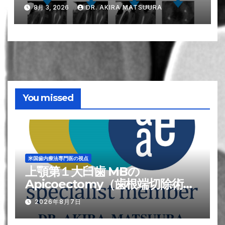
8月 3, 2026
DR. AKIRA MATSUURA
You missed
米国歯内療法専門医の視点
上顎第１大臼歯 MBの
Apicoectomy（歯根端切除術）
が難しい?理由
2026年8月7日