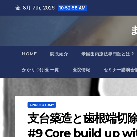
Skip
金. 8月 7th, 2026
10:52:59 AM
to
content
HOME
院長紹介
米国歯内療法専門医とは？
かかりつけ医 一覧
医院情報
セミナー講演会
APICOECTOMY
支台築造と歯根端切除
#9 Core build up wi