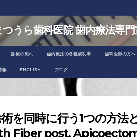
まつうら歯科医院 歯内療法専門
診療の流れ
歯内療法の各種成功率
歯科医師の方へ
情報
ENGLISH
ブログ
術を同時に行う1つの方法と
th Fiber post, Apicoectom