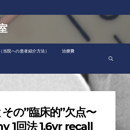
室
（当院への患者紹介方法）
治療費
その”臨床的”欠点〜
y 1回法 1.6yr recall