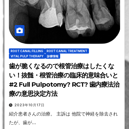
ROOT CANAL FILLING
ROOT CANAL TREATMENT
VITAL PULP THERAPY
診療情報
歯が脆くなるので根管治療はしたくな
い！抜髄・根管治療の臨床的意味合いと
#2 Full Pulpotomy? RCT? 歯内療法治
療の意思決定方法
2023年10月17日
紹介患者さんの治療。 主訴は 他院で神経を除去され
たが、歯が…