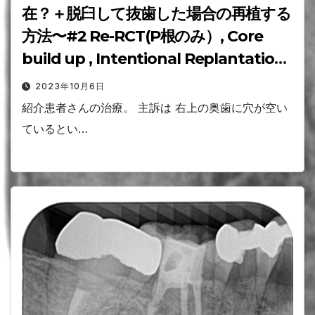
在？＋脱臼して抜歯した場合の再植する
方法〜#2 Re-RCT(P根のみ）, Core
build up , Intentional Replantation,
Perforation Repair
2023年10月6日
紹介患者さんの治療。 主訴は 右上の奥歯に穴が空い
ているとい…