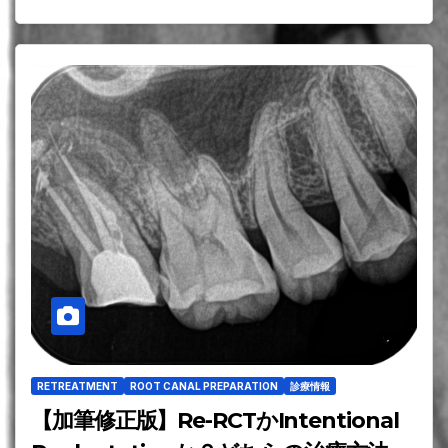
RETREATMENT
ROOT CANAL PREPARATION
診療情報
【加筆修正版】Re-RCTかIntentional