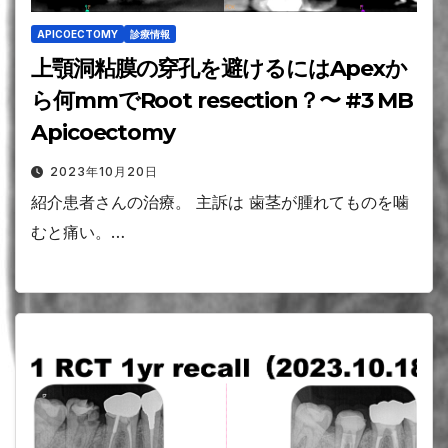
APICOECTOMY
診療情報
上顎洞粘膜の穿孔を避けるにはApexか
ら何mmでRoot resection？〜 #3 MB
Apicoectomy
2023年10月20日
紹介患者さんの治療。 主訴は 歯茎が腫れてものを噛
むと痛い。…