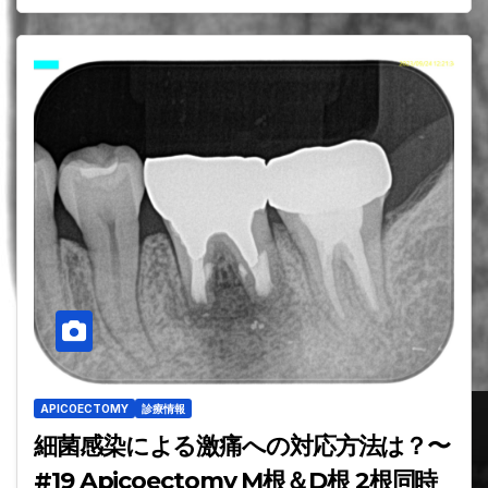
APICOECTOMY
診療情報
細菌感染による激痛への対応方法は？〜
#19 Apicoectomy M根＆D根 2根同時